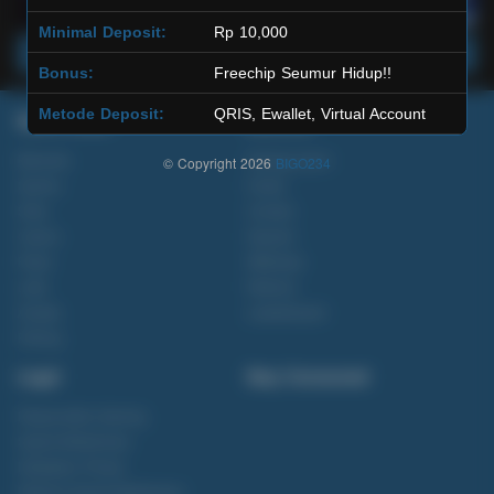
Minimal Deposit:
Rp 10,000
Main Lotto
Main Fishing
Bonus:
Freechip Seumur Hidup!!
Metode Deposit:
QRIS, Ewallet, Virtual Account
Quick Links
BIGO234
Beranda
Tentang Kami
© Copyright 2026
BIGO234
Sports+
Footer
Slots
Contact
Casino
Deposit
Poker
Withdraw
Lotto
Referral
Arcade
Leaderboard
Fishing
Legal
Stay Connected
Responsible Gaming
Syarat &Ketentuan
Kebijakan Privasi
Referral Syarat &Ketentuan