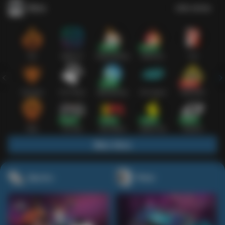
Slots
Lihat semua
Hot
IDNSLOT
PragmaticPlay
Habanero
TTG
Exclusive
Fat Panda
Microgaming
5G Games
Askmeslot
New
PG Soft
Slot Mania
Nolimit City
Playtech
Main Slots
Sports+
Poker