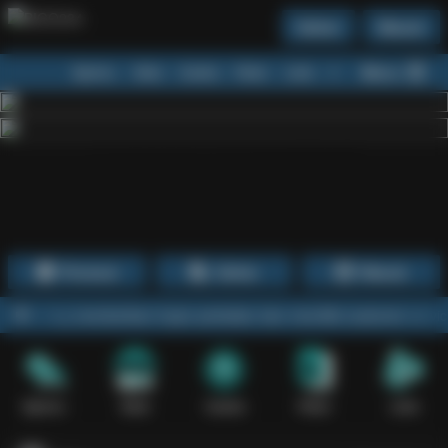
Daftar
Masuk
Menu
Beranda
Sports+
Slots
Casino
Poker
Lotto
Arcade
Fishing
1
2
3
4
5
6
7
8
9
10
11
12
13
14
15
Promosi
Daftar
Masuk
ing memberikan hujan perkalian dan memiliki customer service yang r
Sports+
Slots
Casino
Poker
Lotto