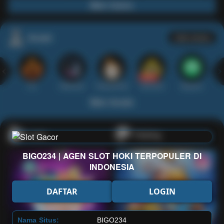
Main Casino
Arcade
Lihat semua
Hot
IDNArcade
PragmaticPlay
Askmeslot
Minigame
Mi
Main Arcade
Lotto
Fishing
BIGO234 | AGEN SLOT HOKI TERPOPULER DI
INDONESIA
DAFTAR
LOGIN
Nama Situs:
BIGO234