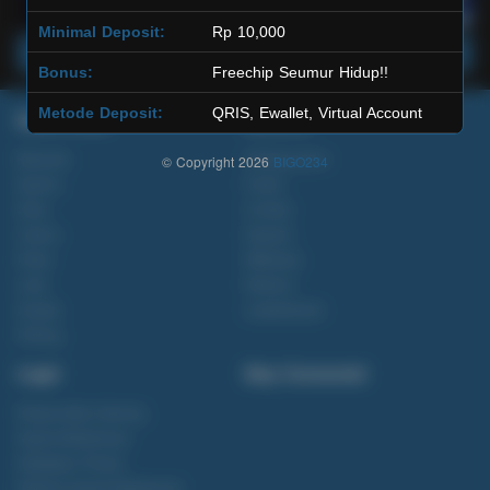
Minimal Deposit:
Rp 10,000
Main Lotto
Main Fishing
Bonus:
Freechip Seumur Hidup!!
Metode Deposit:
QRIS, Ewallet, Virtual Account
Quick Links
BIGO234
Beranda
Tentang Kami
© Copyright 2026
BIGO234
Sports+
Footer
Slots
Contact
Casino
Deposit
Poker
Withdraw
Lotto
Referral
Arcade
Leaderboard
Fishing
Legal
Stay Connected
Responsible Gaming
Syarat &Ketentuan
Kebijakan Privasi
Referral Syarat &Ketentuan