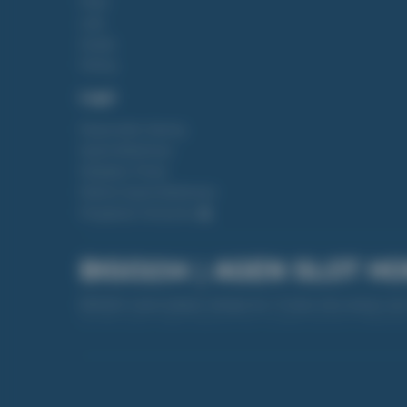
Poker
Lotto
Arcade
Fishing
Legal
Responsible Gaming
Syarat &Ketentuan
Kebijakan Privasi
Referral Syarat &Ketentuan
Pengaduan Konsumen
BIGO234 | AGEN SLOT H
BIGO234 masuk kategori sebagai top 10 besar situs pelopor slot 
bet 200 perak. Daftar sekarang dan mulailah bermain di BIGO23