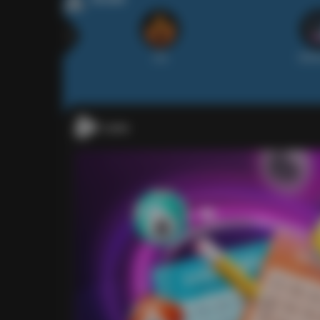
Hot
IDNA
Lotto