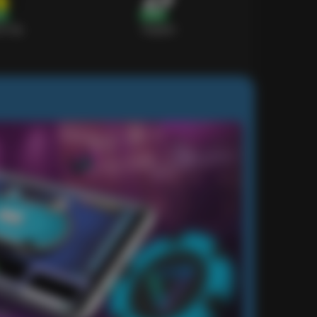
t City
Playtech
C