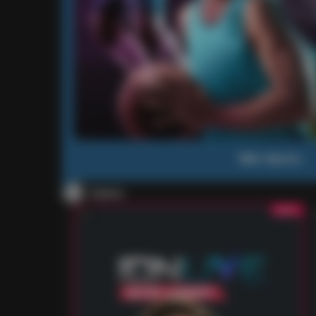
Main Sports+
Casino
53