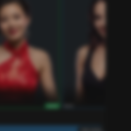
IDNLIVE
Lihat semua