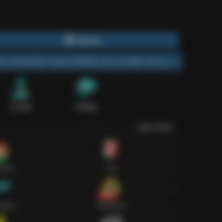
Masuk
an dan memiliki customer service yang ramah.
Arcade
Fishing
Lihat semua
nero
TTG
Play
ames
Askmeslot
Liv