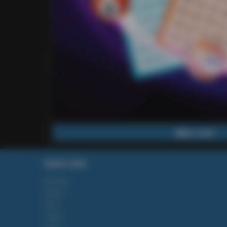
Main Lotto
Quick Links
Beranda
Sports+
Slots
Casino