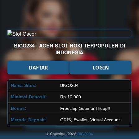
BIGO234 | AGEN SLOT HOKI TERPOPULER DI
INDONESIA
DAFTAR
LOGIN
Nama Situs:
BIGO234
Minimal Deposit:
Rp 10,000
Bonus:
Freechip Seumur Hidup!!
PragmaticPlay
Evolution
Metode Deposit:
QRIS, Ewallet, Virtual Account
Main Casino
© Copyright 2026
BIGO234