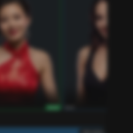
IDNLIVE
Lihat semua