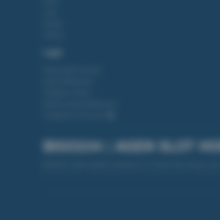
Poker
Lotto
Arcade
Fishing
Legal
Responsible Gaming
Syarat &Ketentuan
Kebijakan Privasi
Referral Syarat &Ketentuan
Pengaduan Konsumen
BIGO234 | AGEN SLOT H
BIGO234 masuk kategori sebagai top 10 besar situs pelopor slot 
bet 200 perak. Daftar sekarang dan mulailah bermain di BIGO23