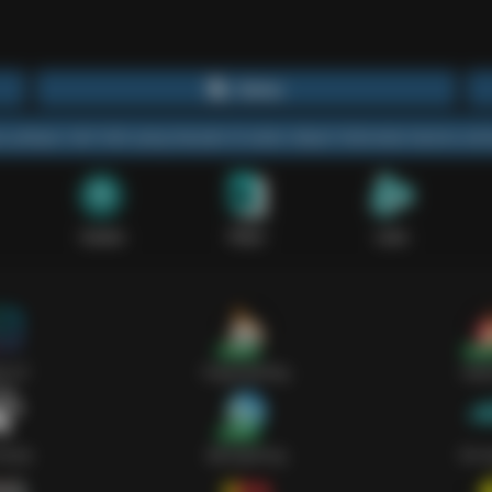
Daftar
ak di sukai rakyat Indonesia karena sering memberikan hujan perkali
Casino
Poker
Lotto
SLOT
PragmaticPlay
Haba
Panda
Microgaming
5G G