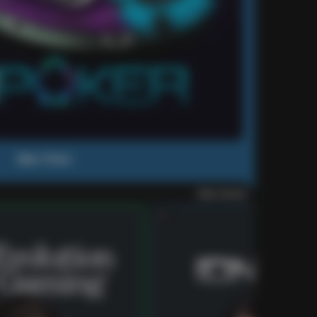
Main Poker
Lihat semua
53