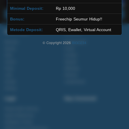
Minimal Deposit:
Rp 10,000
Main Lotto
Main Fishing
Bonus:
Freechip Seumur Hidup!!
Metode Deposit:
QRIS, Ewallet, Virtual Account
Quick Links
BIGO234
Beranda
Tentang Kami
© Copyright 2026
BIGO234
Sports+
Footer
Slots
Contact
Casino
Deposit
Poker
Withdraw
Lotto
Referral
Arcade
Leaderboard
Fishing
Legal
Stay Connected
Responsible Gaming
Syarat &Ketentuan
Kebijakan Privasi
Referral Syarat &Ketentuan