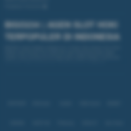
Pengaduan Konsumen
BIGO234 | AGEN SLOT HOKI
TERPOPULER DI INDONESIA
BIGO234 masuk kategori sebagai top 10 besar situs pelopor slot online
terbaik untuk bermain slot modal kecil bisa berpeluang besar dapat
maxwin. karna winrate rtp live tinggi selalu update dengan minimal bet
200 perak. Daftar sekarang dan mulailah bermain di BIGO234.
Baca lebih
Partner
IDNPOKER
IDNArcade
UboBet
SABA Sports
SBOBET
CMD368
NSOFT 88
TFGaming
IDNSLOT
Spin Royal