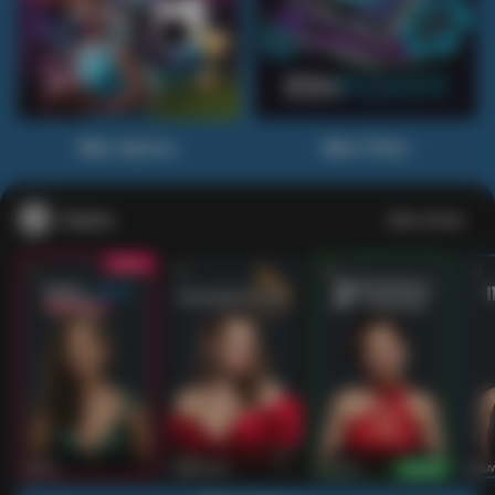
Main Sports+
Main Poker
Casino
Lihat semua
53
201
267
53
IDNLIVE
PragmaticPlay
Evolution
IDNLI